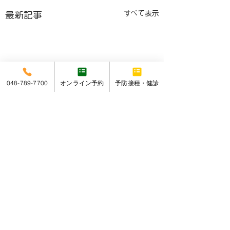
すべて表示
最新記事
048-789-7700
オンライン予約
予防接種・健診
細井ファミリークリニック
埼玉県さいたま市の
〒336-0022 埼玉県さいたま市南区白幡1-8-4